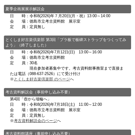
夏季企画展展示解説会
日 時：令和8(2026)年７月20日(月・祝）13:00～14:00
会 場：徳島市立考古資料館 展示室
定 員：定員無し
とくしま好古楽倶楽部 第3回「プラ板で板碑ストラップをつくってみ
よう」（終了しました）
日 時：令和8(2026)年7月12日(日) 13:00～16:00
会 場：徳島市立考古資料館
定 員：30名
現在参加者募集中です。考古資料館事務室まで直接ま
たは電話（088-637-2526）にて受け付け
※
とくしま好古楽倶楽部 のページ
へ
考古資料解説会（事前申し込み不要）
第4回「壺から埴輪へ」
日 時：令和8(2026)年7月18日(土) 11:00～12:00
会 場：徳島市立考古資料館 展示室
定 員：定員無し
※
考古資料解説会のページ
へ
考古資料館講座（事前申し込み不要）