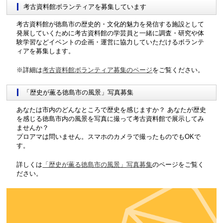
考古資料館ボランティアを募集しています
考古資料館が徳島市の歴史的・文化的魅力を発信する施設として
発展していくために考古資料館の学芸員と一緒に調査・研究や体
験学習などイベントの企画・運営に協力していただけるボランテ
ィアを募集します。
※詳細は
考古資料館ボランティア募集のページ
をご覧ください。
「歴史が薫る徳島市の風景」写真募集
あなたは市内のどんなところで歴史を感じますか？ あなたが歴史
を感じる徳島市内の風景を写真に撮って考古資料館で展示してみ
ませんか？
プロアマは問いません。スマホのカメラで撮ったものでもOKで
す。
詳しくは
「歴史が薫る徳島市の風景」写真募集
のページをご覧く
ださい。