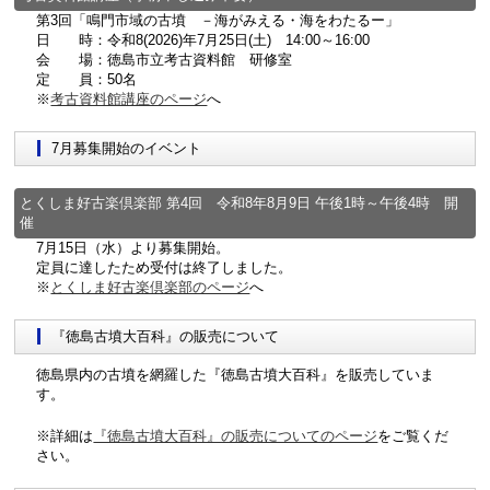
第3回「鳴門市域の古墳 －海がみえる・海をわたるー」
日 時：令和8(2026)年7月25日(土) 14:00～16:00
会 場：徳島市立考古資料館 研修室
定 員：50名
※
考古資料館講座のページ
へ
7月募集開始のイベント
とくしま好古楽倶楽部 第4回 令和8年8月9日 午後1時～午後4時 開
催
7月15日（水）より募集開始。
定員に達したため受付は終了しました。
※
とくしま好古楽倶楽部のページ
へ
『徳島古墳大百科』の販売について
徳島県内の古墳を網羅した『徳島古墳大百科』を販売していま
す。
※詳細は
『徳島古墳大百科』の販売についてのページ
をご覧くだ
さい。